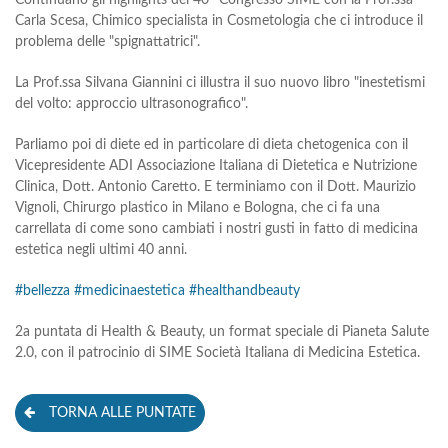
Continuano gli highlights del 40° Congresso SIME con la Prof.ssa
Carla Scesa, Chimico specialista in Cosmetologia che ci introduce il
problema delle "spignattatrici".
La Prof.ssa Silvana Giannini ci illustra il suo nuovo libro "inestetismi
del volto: approccio ultrasonografico".
Parliamo poi di diete ed in particolare di dieta chetogenica con il
Vicepresidente ADI Associazione Italiana di Dietetica e Nutrizione
Clinica, Dott. Antonio Caretto. E terminiamo con il Dott. Maurizio
Vignoli, Chirurgo plastico in Milano e Bologna, che ci fa una
carrellata di come sono cambiati i nostri gusti in fatto di medicina
estetica negli ultimi 40 anni.
#bellezza
#medicinaestetica
#healthandbeauty
2a puntata di Health & Beauty, un format speciale di Pianeta Salute
2.0, con il patrocinio di SIME Società Italiana di Medicina Estetica.
TORNA ALLE PUNTATE