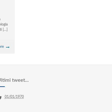
a
ologia
di […]
re
ltimi tweet...
01/01/1970