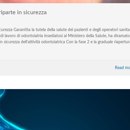
riparte in sicurezza
urezza Garantita la tutela della salute dei pazienti e degli operatori sanitar
di lavoro di odontoiatria insediatosi al Ministero della Salute, ha diramato
in sicurezza dell’attività odontoiatrica Con la fase 2 e la graduale riapertur
Read mo