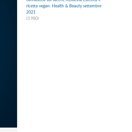
Ginnastica sui tacchi, medicina estetica e
ricetta vegan: Health & Beauty settembre
2021
(3.980)