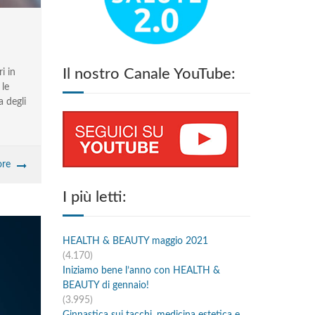
Il nostro Canale YouTube:
i in
 le
a degli
re
I più letti:
HEALTH & BEAUTY maggio 2021
(4.170)
Iniziamo bene l’anno con HEALTH &
BEAUTY di gennaio!
(3.995)